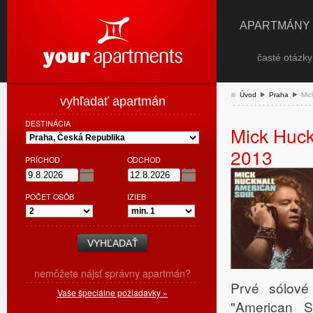
APARTMÁNY
časté otázk
Úvod
Praha
Mic
vyhľadať apartmán
DESTINÁCIA
Mick Huck
2013
PRÍCHOD
ODCHOD
POČET OSÔB
IZIEB
nemôžete nájsť správny apartmán?
Prvé sólové
Vaše špeciálne požiadavky »
"American S