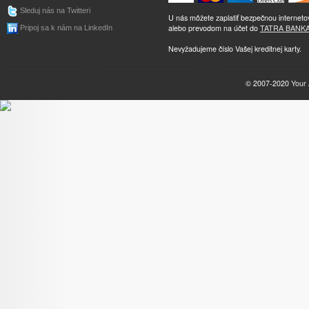
Sleduj nás na Twitteri
U nás môžete zaplatiť bezpečnou internet
alebo prevodom na účet do
TATRA BANK
Pripoj sa k nám na LinkedIn
Nevyžadujeme číslo Vašej kreditnej karty.
© 2007-2020
Your