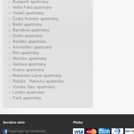
Budapešť apartmány
Veľká Fatra apartmány
Viedeň apartmány
Český Krumlov apartmány
Berlín apartmány
Barcelona apartmány
Dublin apartmány
Benátky apartmány
Amsterdam apartmány
Rím apartmány
Mníchov apartmány
Varšava apartmány
Krakov apartmány
Mariánske Lázne apartmány
Roháče - Habovka apartmány
Vysoke Tatry apartmány
Londýn apartmány
Paríž apartmány
Sociálne siete
Platby
Fandi nám na Facebooku