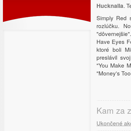
Hucknalla
. T
Simply Red s
rozlúčku. N
"dôvernejšie
Have Eyes Fo
ktoré boli M
preslávil sv
"You Make M
"Money's Too 
Kam za 
Ukončené akc