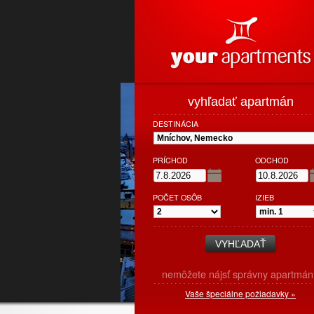
vyhľadať apartmán
DESTINÁCIA
PRÍCHOD
ODCHOD
POČET OSÔB
IZIEB
nemôžete nájsť správny apartmán
Vaše špeciálne požiadavky »