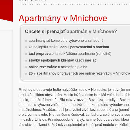
Úvod
Mníchov
Apartmány v Mníchove
Chcete si prenajať
apartmán v Mníchove
?
apartmány sú kompletne vybavené a zariadené
za najlepšiu možnú
cenu, porovnateľnú s hotelom
taxi preprava
priamo k Vášmu apartmánu (voliteľné)
stovky spokojných klientov
každý mesiac
online rezervácie
a bezpečná platba
25 + apartmánov
pripravených pre online rezerváciu v Mníchov
Mníchov
predstavuje tretie najväčšie mesto v Nemecku, je hlavným 
pre 1,42 milióna obyvateľov. Mesto leží na rieke Isar. Má veľmi bohatú h
mesto, hral Mníchov dôležitú rolu v rozvoji Bavorska, predtým Bavor
bolo mesto výrazne zničené, ale neskôr bolo kompletne vybudované 
infraštruktúrou. V súčastnosti je to veľmi živé, kozmopolitné a príjemn
pre život na svete. Niet sa čomu čudovať, že ľudia z celého sveta sem
množstvo turistov. Pravdepodobne najvýznamnejšou udalosťou, ktorá
táto slávnosť koná každý rok v septembri a končí prvú nedeľu v októbri.