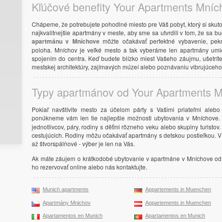
Kľúčové benefity Your Apartments Mníc
Chápeme, že potrebujete pohodlné miesto pre Váš pobyt, ktorý si skutoč
najkvalitnejšie apartmány v meste, aby sme sa utvrdili v tom, že sa b
apartmánu v Mníchove
môžte očakávať perfektné vybavenie, pekný
poloha. Mníchov je veľké mesto a tak vyberáme len apartmány umi
spojením do centra. Keď budete blízko miest Vašeho záujmu, ušetrít
mestskej architektúry, zajímavých múzeí alebo poznávaniu vibrujúceho
Typy apartmánov od Your Apartments 
Pokiaľ navštívite mesto za účelom párty s Vašimi priateľmi alebo
ponúkneme vám len tie najlepšie možnosti ubytovania v Mníchove
jednotlivcov, páry, rodiny s děťmi rôzneho veku alebo skupiny turisto
cestujúcich. Rodiny môžu očakávať apartmány s detskou postieľkou. V
až štvorspálňové - výber je len na Vás.
Ak máte záujem o krátkodobé ubytovanie v apartmáne v Mníchove od 
ho rezervovať online alebo nás kontaktujte.
Munich apartments
Appartements in Muenchen
Apartmány Mnichov
Appartements in Muenchen
Apartamentos en Munich
Apartamentos en Munich