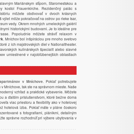
slavným Mariánskym stĺpom, Staromestskou a
y kostol Frauenkirche. Rezidenčný palác s
históriu môžete obdivovať v dvoch krásnych
výlet môže pokračovať na ostrov po rieke Isar,
zeum vedy. Okrem mnohých umeleckých galérií
átnymi historickými budovami. Je to ideálne pre
rasse. Popoludnie môžete stráviť relaxom v
rk
. Mníchov bol inšpiráciou pre mnoho svetovo
oré z ich majstrovských diel v Nationaltheater.
Bavorských kulinárskych špecialít alebo slavné
hov
umiestnené v najobľúbenejších oblastiach
apartmánov v Mníchove
. Pokiaľ potrebujete
u v Mníchove, tak ste na správnom mieste. Naše
oderný vzhľad a praktické vybavenie. Môžete
icou a ďalším príslušenstvom, ktoré bežne doma
eľa viac priestoru a flexibility ako v hotelovej
ž hotelová izba. Pokiaľ máte v pláne čoskoro
ezentované s fotografiami, plánikmi, detailným
te správne rozhodnúť pri výbere ubytovania v