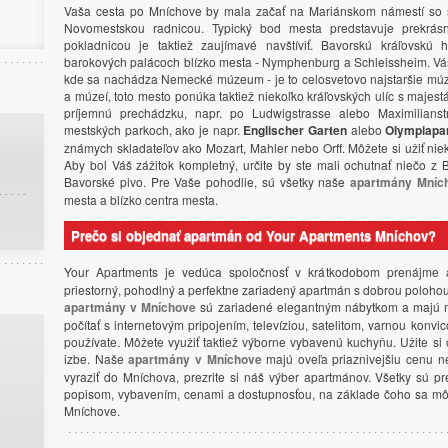
Vaša cesta po Mníchove by mala začať na Mariánskom námestí so 
Novomestskou radnicou. Typický bod mesta predstavuje prekrásn
pokladnicou je taktiež zaujímavé navštíviť. Bavorskú kráľovskú 
barokových palácoch blízko mesta - Nymphenburg a Schleissheim. Váš 
kde sa nachádza Nemecké múzeum - je to celosvetovo najstaršie mú
a múzeí, toto mesto ponúka taktiež niekoľko kráľovských ulíc s majest
príjemnú prechádzku, napr. po Ludwigstrasse alebo Maximilianst
mestských parkoch, ako je napr.
Englischer Garten
alebo
Olympiapa
známych skladateľov ako Mozart, Mahler nebo Orff. Môžete si užiť niekt
Aby bol Váš zážitok kompletný, určite by ste mali ochutnať niečo z 
Bavorské pivo. Pre Vaše pohodlie, sú všetky naše
apartmány Mníc
mesta a blízko centra mesta.
Prečo si objednať apartmán od Your Apartments Mníchov?
Your Apartments je vedúca spoločnosť v krátkodobom prenájme
priestorný, pohodlný a perfektne zariadený apartmán s dobrou poloho
apartmány v Mníchove
sú zariadené elegantným nábytkom a majú m
počítať s internetovým pripojením, televíziou, satelitom, varnou konv
používate. Môžete využiť taktiež výborne vybavenú kuchyňu. Užite si ov
izbe. Naše
apartmány v Mníchove
majú oveľa priaznivejšiu cenu ne
vyraziť do Mníchova, prezrite si náš výber apartmánov. Všetky sú pr
popisom, vybavením, cenami a dostupnosťou, na základe čoho sa môž
Mníchove.