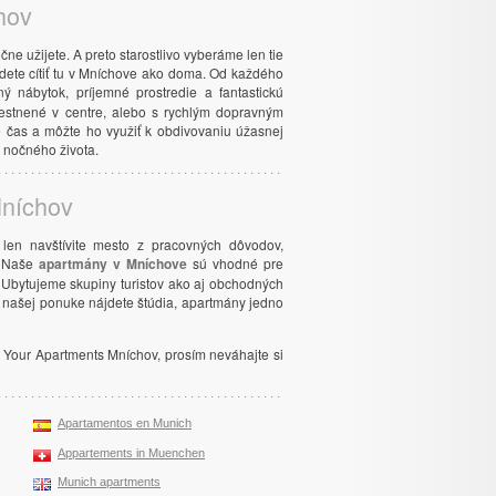
hov
ne užijete. A preto starostlivo vyberáme len tie
udete cítiť tu v Mníchove ako doma. Od každého
 nábytok, príjemné prostredie a fantastickú
estnené v centre, alebo s rychlým dopravným
e čas a môžte ho využiť k obdivovaniu úžasnej
 nočného života.
Mníchov
 len navštívite mesto z pracovných dôvodov,
. Naše
apartmány v Mníchove
sú vhodné pre
v. Ubytujeme skupiny turistov ako aj obchodných
 našej ponuke nájdete štúdia, apartmány jedno
Your Apartments Mníchov, prosím neváhajte si
Apartamentos en Munich
Appartements in Muenchen
Munich apartments