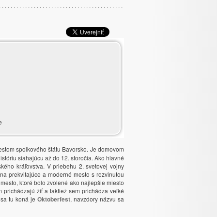
e
mestom spolkového štátu Bavorsko. Je domovom
istóriu siahajúcu až do 12. storočia. Ako hlavné
ského kráľovstva. V priebehu 2. svetovej vojny
na prekvitajúce a moderné mesto s rozvinutou
é mesto, ktoré bolo zvolené ako najlepšie miesto
 prichádzajú žiť a taktiež sem prichádza veľké
 sa tu koná je
Oktoberfest
, navzdory názvu sa