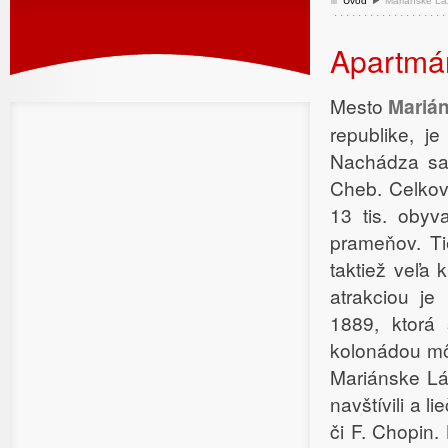
Úvod
Mariánske L
Apartmá
Mesto
Mariá
republike, j
Nachádza sa
Cheb. Celková
13 tis. obyv
prameňov. Ti
taktiež veľa
atrakciou j
1889, ktorá 
kolonádou môž
Mariánske Lá
navštívili a l
či F. Chopin.