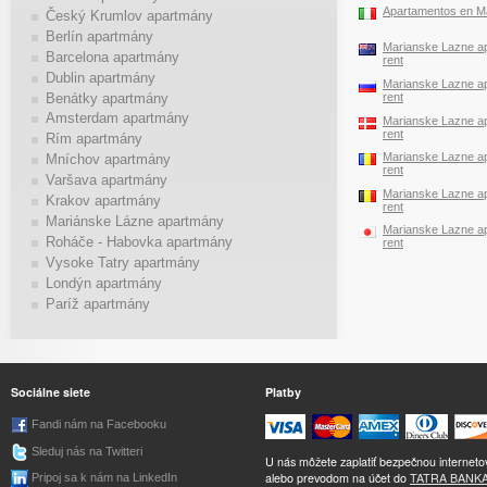
Apartamentos en M
Český Krumlov apartmány
Berlín apartmány
Marianske Lazne ap
Barcelona apartmány
rent
Dublin apartmány
Marianske Lazne ap
Benátky apartmány
rent
Amsterdam apartmány
Marianske Lazne ap
rent
Rím apartmány
Marianske Lazne ap
Mníchov apartmány
rent
Varšava apartmány
Marianske Lazne ap
Krakov apartmány
rent
Mariánske Lázne apartmány
Marianske Lazne ap
Roháče - Habovka apartmány
rent
Vysoke Tatry apartmány
Londýn apartmány
Paríž apartmány
Sociálne siete
Platby
Fandi nám na Facebooku
Sleduj nás na Twitteri
U nás môžete zaplatiť bezpečnou internet
alebo prevodom na účet do
TATRA BANK
Pripoj sa k nám na LinkedIn