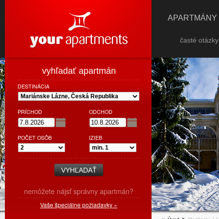
APARTMÁNY
časté otázk
vyhľadať apartmán
DESTINÁCIA
PRÍCHOD
ODCHOD
POČET OSÔB
IZIEB
nemôžete nájsť správny apartmán?
Vaše špeciálne požiadavky »