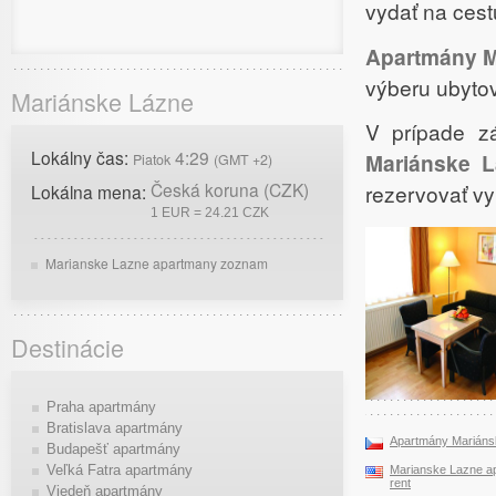
vydať na cest
Apartmány M
výberu ubytov
Mariánske Lázne
V prípade 
Lokálny čas:
4:29
Mariánske 
Piatok
(GMT +2)
Česká koruna (CZK)
rezervovať vy
Lokálna mena:
1 EUR = 24.21 CZK
Marianske Lazne apartmany zoznam
Destinácie
Praha apartmány
Bratislava apartmány
Apartmány Mariáns
Budapešť apartmány
Veľká Fatra apartmány
Marianske Lazne ap
rent
Viedeň apartmány