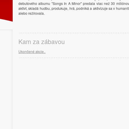
debutového albumu "Songs In A Minor" predala viac než 30 miliónov
aktívt, skladá hudbu, produkuje, hrá, podniká a aktivizuje sa v human
alebo režírovala.
Kam za zábavou
Ukončené akcie..