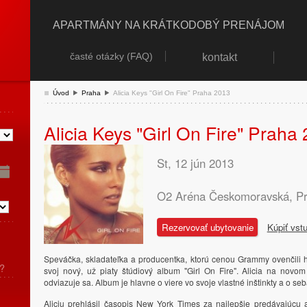
APARTMÁNY NA KRÁTKODOBÝ PRENÁJOM
časté otázky (FAQ)
kontakt
Úvod
Praha
Alicia Keys "Girl On Fire" Praha 2013
Alicia Keys "Girl On Fire" Praha
St
, 12 jún
2013
O2 Aréna Českomoravská, Pr
Rezervovať ubytovanie
Kúpiť vst
Speváčka, skladateľka a producentka, ktorú cenou Grammy ovenčili hn
?
svoj nový, už piaty štúdiový album "Girl On Fire". Alicia na nov
odviazuje sa. Album je hlavne o viere vo svoje vlastné inštinkty a o seb
Aliciu prehlásil časopis New York Times za najlepšie predávajúcu a