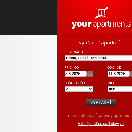
vyhľadať apartmán
DESTINÁCIA
PRÍCHOD
ODCHOD
POČET OSÔB
IZIEB
nemôžete nájsť správny apartmán
Vaše špeciálne požiadavky »