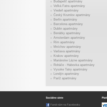
Budapešť apartmány
Veľká Fatra apartmány
Viedeň apartmány
Český Krumlov apartmány
Berlín apartmány
Barcelona apartmány
Dublin apartmány
Benátky apartmány
Amsterdam apartmány
Rím apartmány
Mníchov apartmány
Varšava apartmány
Krakov apartmány
Mariánske Lázne apartmány
Roháče - Habovka apartmány
Vysoke Tatry apartmány
Londýn apartmány
Paríž apartmány
Sociálne siete
Plat
Fandi nám na Facebooku