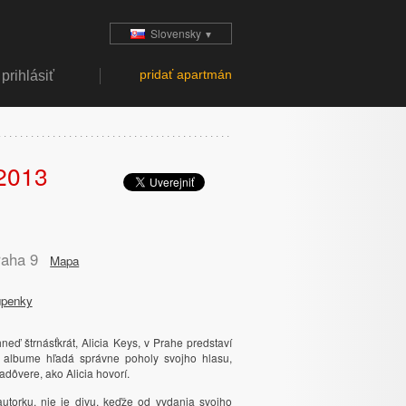
Slovensky
▼
pridať apartmán
prihlásiť
 2013
aha 9
Mapa
upenky
eď štrnásťkrát, Alicia Keys, v Prahe predstaví
om albume hľadá správne poholy svojho hlasu,
adôvere, ako Alicia hovorí.
utorku, nie je divu, keďže od vydania svojho