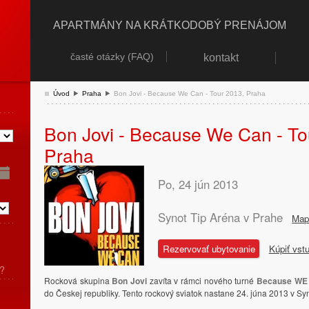
APARTMÁNY NA KRÁTKODOBÝ PRENÁJOM
časté otázky (FAQ)
kontakt
Úvod
Praha
Bon Jovi - Because We Can - Tour 2013, Praha
Bon Jovi - Because We Can - To
Praha
Po
, 24 jún
2013
Synot Tip Aréna v Prahe
Map
Rezervovať ubytovanie
Kúpiť vst
?
Rocková skupina
Bon Jovi
zavíta v rámci nového turné
Because WE
do Českej republiky. Tento rockový sviatok nastane 24. júna 2013 v Sy