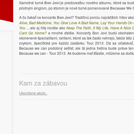
Samotné turné
Bon Jovi
je predzvesťou nového albumu, ktoré sa bud
pilotným singlom, po ktorom je nové turné pomenované
Because We 
A čo čakať na koncerte
Bon Jovi
? Tradičnú porciu najväčších hitov ak
Alive, Bad Medicine, You Give Love A Bad Name, Lay Your Hands On M
You
... ale aj hity novšie ako
Keep The Faith, It 'My Life, Have A Nic
Cant Go Home?
a mnohé ďalšie. Koncerty Bon Jovi budú obohaten
okorenené špecialitami, raritami, ktoré sa tak často nehrajú, takže tát
zvykom, špecifická pre každú zastávku Tour 2013. Dá sa očakávať,
Because we can podobný setlist, ale tá jedna tretina bude práve ten
Because we can - Tour 2013. Ak budeme mať šťastie, môžeme sa dočkať 
Kam za zábavou
Ukončené akcie..