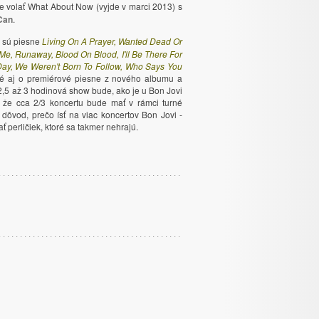
e volať What About Now (vyjde v marci 2013) s
Can
.
o sú piesne
Living On A Prayer, Wanted Dead Or
e, Runaway, Blood On Blood, I'll Be There For
e Day, We Weren't Born To Follow, Who Says You
é aj o premiérové piesne z nového albumu a
o 2,5 až 3 hodinová show bude, ako je u Bon Jovi
 že cca 2/3 koncertu bude mať v rámci turné
 dôvod, prečo ísť na viac koncertov Bon Jovi -
perličiek, ktoré sa takmer nehrajú.