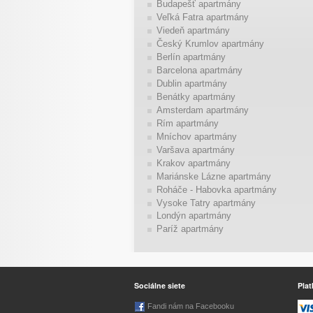
Budapešť apartmány
Veľká Fatra apartmány
Viedeň apartmány
Český Krumlov apartmány
Berlín apartmány
Barcelona apartmány
Dublin apartmány
Benátky apartmány
Amsterdam apartmány
Rím apartmány
Mníchov apartmány
Varšava apartmány
Krakov apartmány
Mariánske Lázne apartmány
Roháče - Habovka apartmány
Vysoke Tatry apartmány
Londýn apartmány
Paríž apartmány
Sociálne siete
Plat
Fandi nám na Facebooku