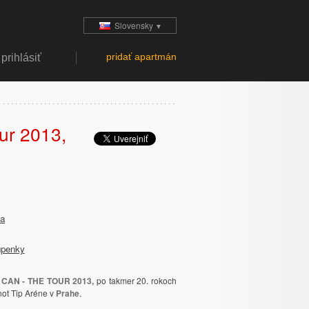
Slovensky
▼
pridať apartmán
prihlásiť
ur 2013,
a
upenky
 CAN - THE TOUR 2013,
po takmer 20. rokoch
not Tip Aréne v
Prahe
.