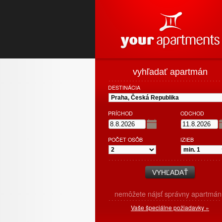
vyhľadať apartmán
DESTINÁCIA
PRÍCHOD
ODCHOD
POČET OSÔB
IZIEB
nemôžete nájsť správny apartmán
Vaše špeciálne požiadavky »