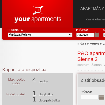
APARTMÁNY
časté otázk
PRÍCHOD
O
DESTINÁCIA
Úvod
Varšava
Z
P&O apartm
Sienna 2
centrum, Sienna, 
Kapacita a dispozícia
4
Max. počet
Zistiť obsa
osoby
osôb:
1
Príchod:
Počet postelí:
dvojlôžko
1
dvoj-prístieľka