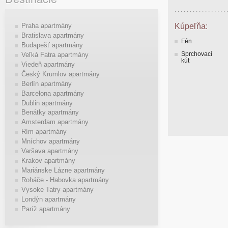
Praha apartmány
Kúpeľňa:
Bratislava apartmány
Fén
Budapešť apartmány
Sprchovací
Veľká Fatra apartmány
kút
Viedeň apartmány
Český Krumlov apartmány
Berlín apartmány
Barcelona apartmány
Dublin apartmány
Benátky apartmány
Amsterdam apartmány
Rím apartmány
Mníchov apartmány
Varšava apartmány
Krakov apartmány
Mariánske Lázne apartmány
Roháče - Habovka apartmány
Vysoke Tatry apartmány
Londýn apartmány
Paríž apartmány