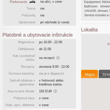
Parkovanie
:
na ulici, v cene
Equippment: Kitchen:
Bathroom: showe
Trezor:
nie
140x200, dresser, T
Práčovňa:
nie
Service includes a s
Upratovanie:
pri odchode
(v cene)
Lokalita
Platobné a ubytovacie inštrukcie
Registrácia:
po 16:00 - 22:00
V
Odhlásenie:
do 11:00
Kde vyzdvihnúť
na recepcii
ⓘ
kľúče:
Recepcia:
otvorená 9:00 - 22:00
Mapa
Stre
Úschova batožiny:
nie je k dispozícii
Spôsob platenia v
v hotovosti alebo
apartmáne:
kreditnou kartou
Kaucia proti škode:
150 EUR
ⓘ
Pobytová taxa:
v cene
Voda, plyn, elektrina:
v cene