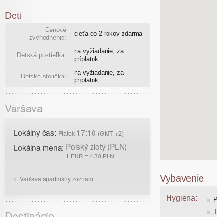
Deti
Cenové
dieťa do 2 rokov zdarma
zvýhodnenie:
na vyžiadanie, za
Detská postieľka:
príplatok
na vyžiadanie, za
Detská stolička:
príplatok
Varšava
Lokálny čas:
17:10
Piatok
(GMT +2)
Poľský zlotý (PLN)
Lokálna mena:
1 EUR = 4.30 PLN
Vybavenie
Varšava apartmány zoznam
Hygiena:
P
T
Destinácie