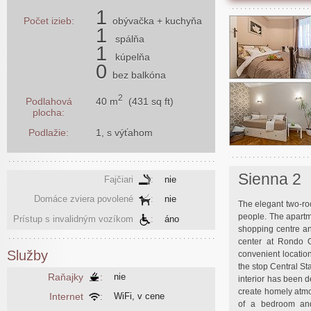
1
Počet izieb:
obývačka
+ kuchyňa
1
spálňa
1
kúpelňa
0
bez balkóna
2
40 m
(431 sq ft)
Podlahová
plocha:
Podlažie:
1, s výťahom
Sienna 2
Fajčiari
:
nie
Domáce zviera povolené
:
nie
The elegant two-ro
people. The apartme
Prístup s invalidným vozíkom
:
áno
shopping centre an
center at Rondo 
Služby
convenient location
the stop Central S
Raňajky
:
nie
interior has been d
create homely atmo
Internet
:
WiFi, v cene
of a bedroom and