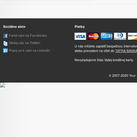
Sociálne siete
Platby
Fandi nám na Facebooku
Sleduj nás na Twitteri
U nás môžete zaplatiť bezpečnou internet
alebo prevodom na účet do
TATRA BANK
Pripoj sa k nám na LinkedIn
Nevyžadujeme číslo Vašej kreditnej karty.
© 2007-2020
Your