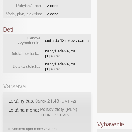
Pobytová taxa:
v cene
Voda, plyn, elektrina:
v cene
Deti
Cenové
dieťa do 12 rokov zdarma
zvýhodnenie:
na vyžiadanie, za
Detská postieľka:
príplatok
na vyžiadanie, za
Detská stolička:
príplatok
Varšava
Lokálny čas:
21:43
Štvrtok
(GMT +2)
Poľský zlotý (PLN)
Lokálna mena:
1 EUR = 4.31 PLN
Vybavenie
Varšava apartmány zoznam