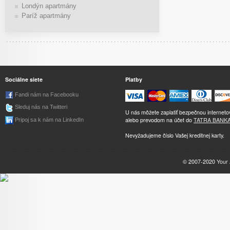
Londýn apartmány
Paríž apartmány
Sociálne siete
Platby
Fandi nám na Facebooku
Sleduj nás na Twitteri
U nás môžete zaplatiť bezpečnou internet
alebo prevodom na účet do
TATRA BANK
Pripoj sa k nám na LinkedIn
Nevyžadujeme číslo Vašej kreditnej karty.
© 2007-2020
Your