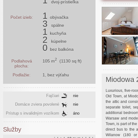
1
dvoj-prístieľka
1
Počet izieb:
obývačka
3
spálne
1
kuchyňa
2
kúpelne
0
bez balkóna
2
105 m
(1130 sq ft)
Podlahová
plocha:
Podlažie:
1, bez výťahu
Miodowa 
Luxurious, five-roo
Fajčiari
:
nie
Old Town, at Miodo
the attic and cons
Domáce zviera povolené
:
nie
separate toilet, 
additional bedroom
Prístup s invalidným vozíkom
:
áno
Warsaw and moderni
Town, is part of th
Služby
direct bus to the 
Wilanow (180 or 