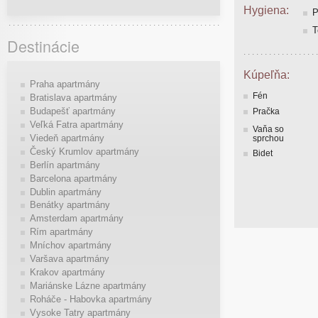
Hygiena:
P
T
Destinácie
Kúpeľňa:
Praha apartmány
Fén
Bratislava apartmány
Budapešť apartmány
Pračka
Veľká Fatra apartmány
Vaňa so
Viedeň apartmány
sprchou
Český Krumlov apartmány
Bidet
Berlín apartmány
Barcelona apartmány
Dublin apartmány
Benátky apartmány
Amsterdam apartmány
Rím apartmány
Mníchov apartmány
Varšava apartmány
Krakov apartmány
Mariánske Lázne apartmány
Roháče - Habovka apartmány
Vysoke Tatry apartmány