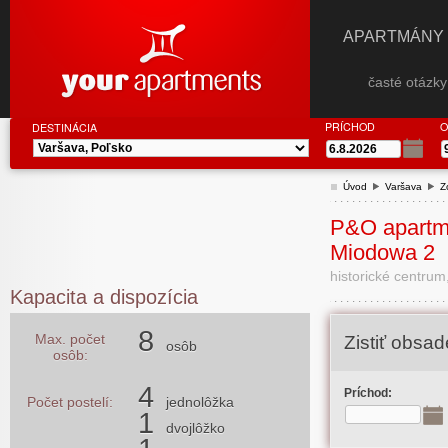
APARTMÁNY
časté otázk
PRÍCHOD
O
DESTINÁCIA
Úvod
Varšava
Z
P&O apartm
Miodowa 2
historické centru
Kapacita a dispozícia
8
Max. počet
Zistiť obsa
osôb
osôb:
4
Príchod:
Počet postelí:
jednolôžka
1
dvojlôžko