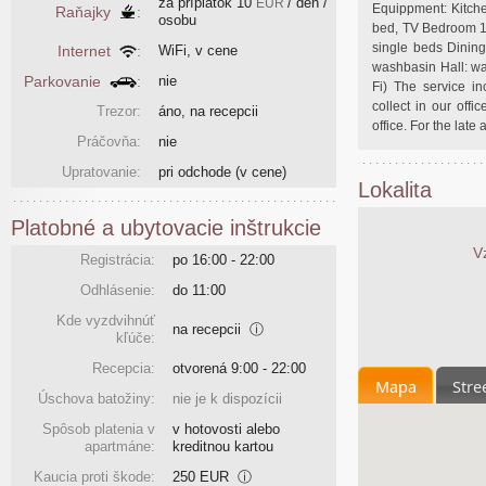
za príplatok
10
/ deň /
EUR
Equippment: Kitchen
Raňajky
:
osobu
bed, TV Bedroom 1
single beds Dining
Internet
:
WiFi, v cene
washbasin Hall: war
Parkovanie
:
nie
Fi) The service in
collect in our off
Trezor:
áno, na recepcii
office. For the late
Práčovňa:
nie
Upratovanie:
pri odchode
(v cene)
Lokalita
Platobné a ubytovacie inštrukcie
V
Registrácia:
po 16:00 - 22:00
Odhlásenie:
do 11:00
Kde vyzdvihnúť
na recepcii
ⓘ
kľúče:
Recepcia:
otvorená 9:00 - 22:00
Mapa
Stre
Úschova batožiny:
nie je k dispozícii
Spôsob platenia v
v hotovosti alebo
apartmáne:
kreditnou kartou
Kaucia proti škode:
250 EUR
ⓘ