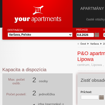
APARTMÁNY
časté otázk
PRÍCHOD
O
DESTINÁCIA
Úvod
Varšava
Z
P&O apartm
Lipowa
centrum, Lipowa ,
Kapacita a dispozícia
2
Max. počet
Zistiť obsa
osoby
osôb:
2
Príchod:
Počet postelí:
jednolôžka
izba (garzonka) +