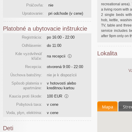
recreational area).
Práčovňa:
nie
a living room with 
Upratovanie:
pri odchode
(v cene)
2 single beds with 
hob, kettle, washi
TV, table and three
Platobné a ubytovacie inštrukcie
service includes b
after 9pm only on 
Registrácia:
po 16:00 - 22:00
Odhlásenie:
do 11:00
Lokalita
Kde vyzdvihnúť
na recepcii
ⓘ
kľúče:
Recepcia:
otvorená 9:00 - 22:00
V
Úschova batožiny:
nie je k dispozícii
Spôsob platenia v
v hotovosti alebo
apartmáne:
kreditnou kartou
Kaucia proti škode:
100 EUR
ⓘ
Pobytová taxa:
v cene
Mapa
Stre
Voda, plyn, elektrina:
v cene
Deti