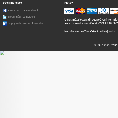
Sociálne siete
Platby
Fandi nám na Facebooku
Sleduj nás na Twitteri
U nás môžete zaplatiť bezpečnou internet
alebo prevodom na účet do
TATRA BANK
Pripoj sa k nám na LinkedIn
Nevyžadujeme číslo Vašej kreditnej karty.
© 2007-2020
Your