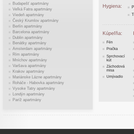
Budapešť apartmány
Hygiena:
P
Veľká Fatra apartmány
T
Viedeň apartmány
Český Krumlov apartmány
Berlín apartmány
Barcelona apartmány
Kúpeľňa:
Dublin apartmány
Fén
Benátky apartmány
Amsterdam apartmány
Pračka
Rím apartmány
Sprchovací
Mníchov apartmány
kút
Varšava apartmány
Záchodová
misa
Krakov apartmány
Umývadlo
Mariánske Lázne apartmány
Roháče - Habovka apartmány
Vysoke Tatry apartmány
Londýn apartmány
Paríž apartmány