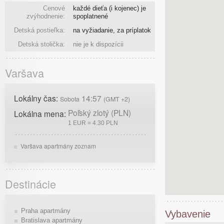
Cenové
každé dieťa (i kojenec) je
zvýhodnenie:
spoplatnené
Detská postieľka:
na vyžiadanie, za príplatok
Detská stolička:
nie je k dispozícii
Varšava
Lokálny čas:
14:57
Sobota
(GMT +2)
Poľský zlotý (PLN)
Lokálna mena:
1 EUR = 4.30 PLN
Varšava apartmány zoznam
Destinácie
Praha apartmány
Vybavenie
Bratislava apartmány