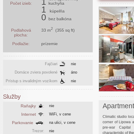
1
Počet izieb:
kuchyňa
1
kúpelňa
0
bez balkóna
2
33 m
(355 sq ft)
Podlahová
plocha:
Podlažie:
prízemie
Fajčiari
:
nie
Domáce zviera povolené
:
áno
Prístup s invalidným vozíkom
:
nie
Služby
Apartmen
Raňajky
:
nie
Internet
:
WiFi, v cene
Climatic studio loc
corner of Lipowa 
Parkovanie
:
na ulici, v cene
pre-war Capital 
Trezor:
nie
characteristic of th