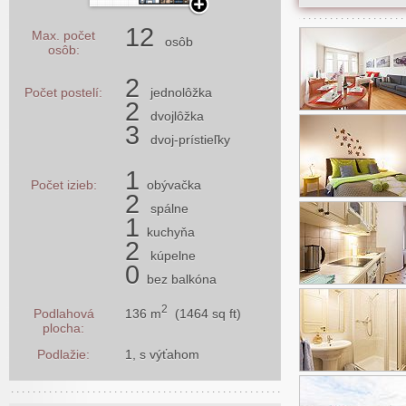
12
Max. počet
osôb
osôb:
2
Počet postelí:
jednolôžka
2
dvojlôžka
3
dvoj-prístieľky
1
Počet izieb:
obývačka
2
spálne
1
kuchyňa
2
kúpelne
0
bez balkóna
2
136 m
(1464 sq ft)
Podlahová
plocha:
Podlažie:
1, s výťahom