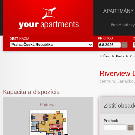
APARTMÁNY
časté otázk
PRÍCHOD
O
DESTINÁCIA
Úvod
Praha
Zoz
Riverview 
centrum, Janáčkov
Kapacita a dispozícia
Pôdorys:
Zistiť obsa
Príchod: