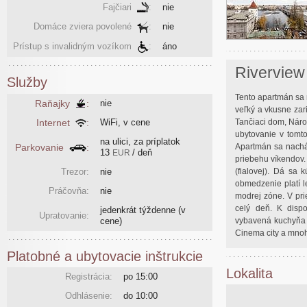
Fajčiari
:
nie
Domáce zviera povolené
:
nie
Prístup s invalidným vozíkom
:
áno
Riverview
Služby
Tento apartmán sa 
Raňajky
:
nie
veľký a vkusne zar
Internet
:
WiFi, v cene
Tančiaci dom, Náro
ubytovanie v tomt
na ulici, za príplatok
Parkovanie
:
Apartmán sa nachád
13
/ deň
EUR
priebehu víkendov.
Trezor:
nie
(fialovej). Dá sa
obmedzenie platí l
Práčovňa:
nie
modrej zóne. V pr
celý deň. K dispo
jedenkrát týždenne
(v
Upratovanie:
cene)
vybavená kuchyňa 
Cinema city a mnoh
Platobné a ubytovacie inštrukcie
Lokalita
Registrácia:
po 15:00
Odhlásenie:
do 10:00