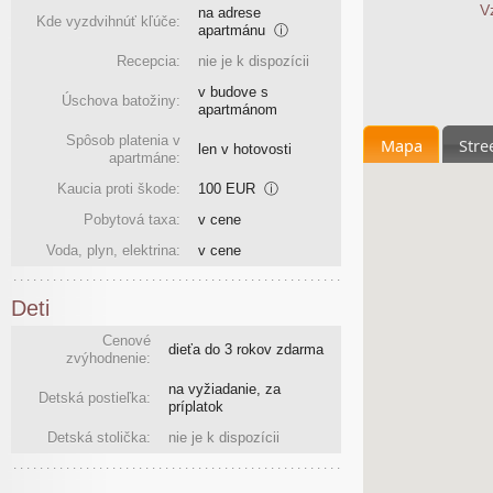
V
na adrese
Kde vyzdvihnúť kľúče:
apartmánu
ⓘ
Recepcia:
nie je k dispozícii
v budove s
Úschova batožiny:
apartmánom
Spôsob platenia v
Mapa
Stre
len v hotovosti
apartmáne:
Kaucia proti škode:
100 EUR
ⓘ
Pobytová taxa:
v cene
Voda, plyn, elektrina:
v cene
Deti
Cenové
dieťa do 3 rokov zdarma
zvýhodnenie:
na vyžiadanie, za
Detská postieľka:
príplatok
Detská stolička:
nie je k dispozícii