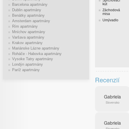
Sprchovací
kút
Barcelona apartmány
Dublin apartmány
Záchodová
misa
Benátky apartmány
Umývadlo
Amsterdam apartmány
Rím apartmány
Mníchov apartmány
Varšava apartmány
Krakov apartmány
Mariánske Lázne apartmány
Roháče - Habovka apartmány
Vysoke Tatry apartmány
Londýn apartmány
Paríž apartmány
Recenzií
Gabriela
Slovensko
Gabriela
Slovensko