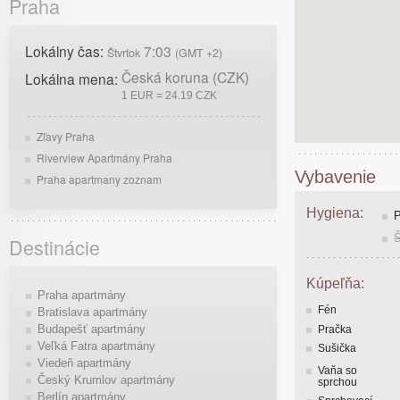
Praha
Lokálny čas:
7:03
Štvrtok
(GMT +2)
Česká koruna (CZK)
Lokálna mena:
1 EUR = 24.19 CZK
Zľavy Praha
Riverview Apartmány Praha
Vybavenie
Praha apartmany zoznam
Hygiena:
P
Destinácie
Kúpeľňa:
Praha apartmány
Fén
Bratislava apartmány
Budapešť apartmány
Pračka
Veľká Fatra apartmány
Sušička
Viedeň apartmány
Vaňa so
Český Krumlov apartmány
sprchou
Berlín apartmány