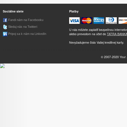
Sociálne siete
Platby
Fandi nám na Facebooku
Sleduj nás na Twitteri
U nás môžete zaplatiť bezpečnou internet
alebo prevodom na účet do
TATRA BANK
Pripoj sa k nám na LinkedIn
Nevyžadujeme číslo Vašej kreditnej karty.
© 2007-2020
Your