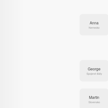
Anna
Nemecko
George
Spojené štáty
Martin
Slovensko