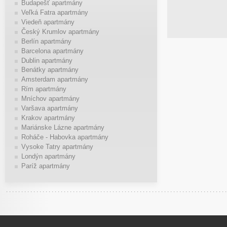
Budapešť apartmány
Veľká Fatra apartmány
Viedeň apartmány
Český Krumlov apartmány
Berlín apartmány
Barcelona apartmány
Dublin apartmány
Benátky apartmány
Amsterdam apartmány
Rím apartmány
Mníchov apartmány
Varšava apartmány
Krakov apartmány
Mariánske Lázne apartmány
Roháče - Habovka apartmány
Vysoke Tatry apartmány
Londýn apartmány
Paríž apartmány