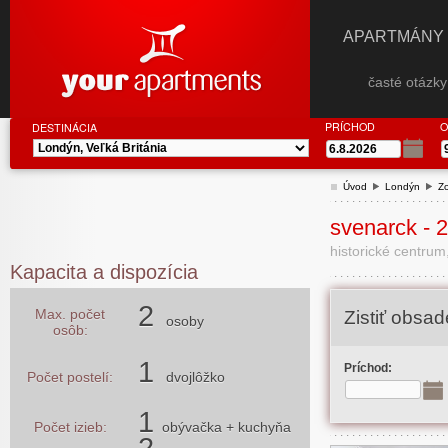
APARTMÁNY
časté otázk
PRÍCHOD
O
DESTINÁCIA
Úvod
Londýn
Z
svenarck - 2
historické centru
Kapacita a dispozícia
2
Max. počet
Zistiť obsa
osoby
osôb:
1
Príchod:
Počet postelí:
dvojlôžko
1
Počet izieb:
obývačka
+ kuchyňa
2