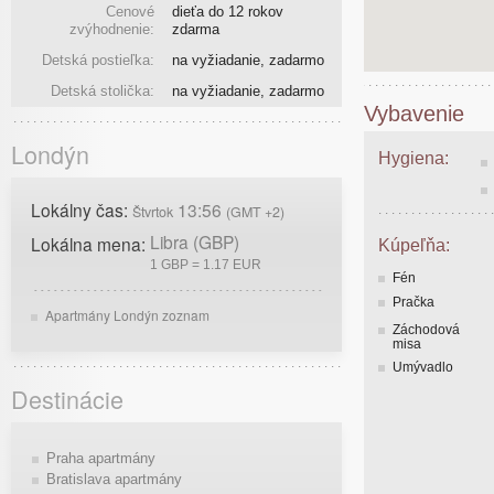
Cenové
dieťa do 12 rokov
zvýhodnenie:
zdarma
Detská postieľka:
na vyžiadanie, zadarmo
Detská stolička:
na vyžiadanie, zadarmo
Vybavenie
Londýn
Hygiena:
Lokálny čas:
13:56
Štvrtok
(GMT +2)
Libra (GBP)
Lokálna mena:
Kúpeľňa:
1 GBP = 1.17 EUR
Fén
Pračka
Apartmány Londýn zoznam
Záchodová
misa
Umývadlo
Destinácie
Praha apartmány
Bratislava apartmány