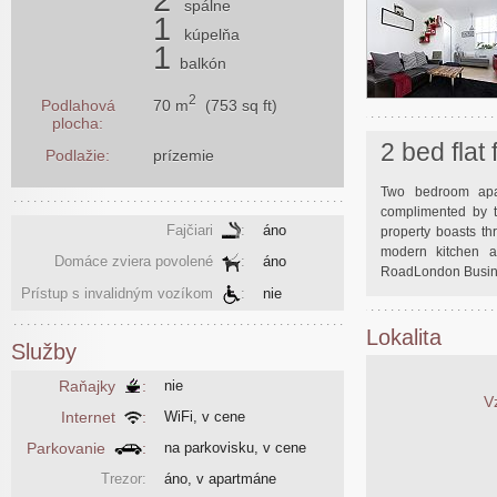
spálne
1
kúpelňa
1
balkón
2
70 m
(753 sq ft)
Podlahová
plocha:
2 bed flat
Podlažie:
prízemie
Two bedroom apa
complimented by t
Fajčiari
:
áno
property boasts th
modern kitchen a
Domáce zviera povolené
:
áno
RoadLondon Busines
Prístup s invalidným vozíkom
:
nie
Lokalita
Služby
Raňajky
:
nie
V
Internet
:
WiFi, v cene
Parkovanie
:
na parkovisku, v cene
Trezor:
áno, v apartmáne