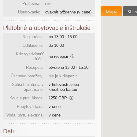
Práčovňa:
nie
Mapa
Stre
Upratovanie:
dvakrát týždenne
(v cene)
Platobné a ubytovacie inštrukcie
Registrácia:
po 13:00 - 15:00
Odhlásenie:
do 10:00
Kde vyzdvihnúť
na recepcii
ⓘ
kľúče:
Recepcia:
otvorená 13:30 - 15:30
Úschova batožiny:
nie je k dispozícii
Spôsob platenia v
v hotovosti alebo
apartmáne:
kreditnou kartou
Kaucia proti škode:
1250 GBP
ⓘ
Pobytová taxa:
v cene
Voda, plyn, elektrina:
v cene
Deti