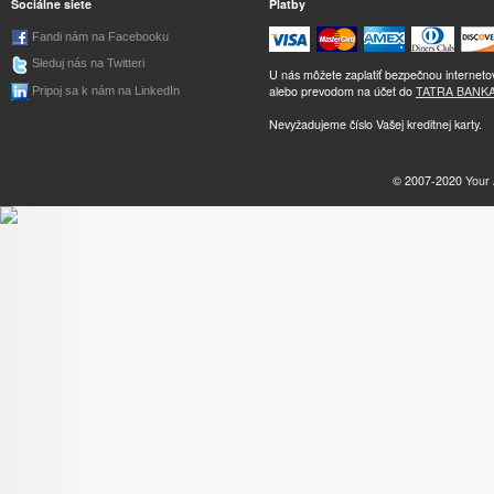
Sociálne siete
Platby
Fandi nám na Facebooku
Sleduj nás na Twitteri
U nás môžete zaplatiť bezpečnou internet
alebo prevodom na účet do
TATRA BANK
Pripoj sa k nám na LinkedIn
Nevyžadujeme číslo Vašej kreditnej karty.
© 2007-2020
Your