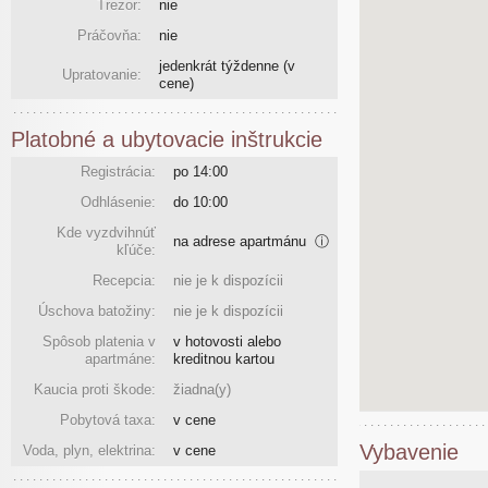
Trezor:
nie
Práčovňa:
nie
jedenkrát týždenne
(v
Upratovanie:
cene)
Platobné a ubytovacie inštrukcie
Registrácia:
po 14:00
Odhlásenie:
do 10:00
Kde vyzdvihnúť
na adrese apartmánu
ⓘ
kľúče:
Recepcia:
nie je k dispozícii
Úschova batožiny:
nie je k dispozícii
Spôsob platenia v
v hotovosti alebo
apartmáne:
kreditnou kartou
Kaucia proti škode:
žiadna(y)
Pobytová taxa:
v cene
Vybavenie
Voda, plyn, elektrina:
v cene