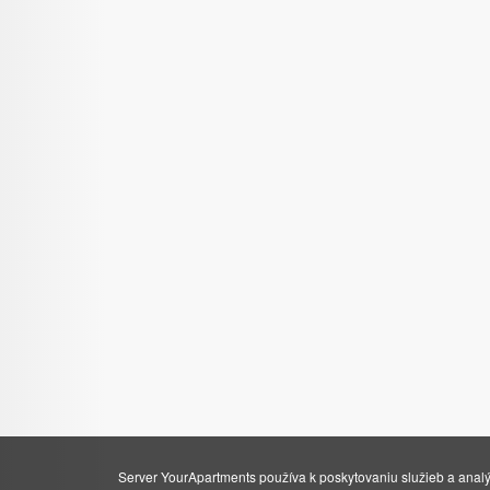
Server YourApartments používa k poskytovaniu služieb a analý