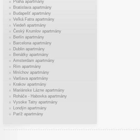
Praha apartmány
Bratislava apartmány
Budapešť apartmány
Veľká Fatra apartmány
Viedeň apartmány
Český Krumlov apartmány
Berlín apartmány
Barcelona apartmány
Dublin apartmány
Benátky apartmány
Amsterdam apartmány
Rím apartmány
Mníchov apartmány
Varšava apartmány
Krakov apartmány
Mariánske Lázne apartmány
Roháče - Habovka apartmány
Vysoke Tatry apartmány
Londýn apartmány
Paríž apartmány