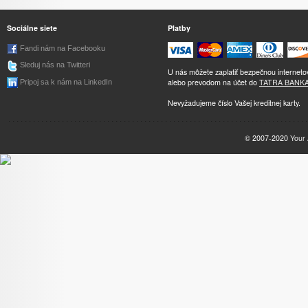
Sociálne siete
Platby
Fandi nám na Facebooku
Sleduj nás na Twitteri
U nás môžete zaplatiť bezpečnou internet
alebo prevodom na účet do
TATRA BANK
Pripoj sa k nám na LinkedIn
Nevyžadujeme číslo Vašej kreditnej karty.
© 2007-2020
Your