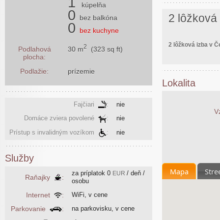
1
kúpelňa
0
2 lôžková
bez balkóna
0
bez kuchyne
2 lôžková izba v
2
30 m
(323 sq ft)
Podlahová
plocha:
Podlažie:
prízemie
Lokalita
Fajčiari
:
nie
V
Domáce zviera povolené
:
nie
Prístup s invalidným vozíkom
:
nie
Služby
Mapa
Stre
za príplatok
0
/ deň /
EUR
Raňajky
:
osobu
Internet
:
WiFi, v cene
Parkovanie
:
na parkovisku, v cene