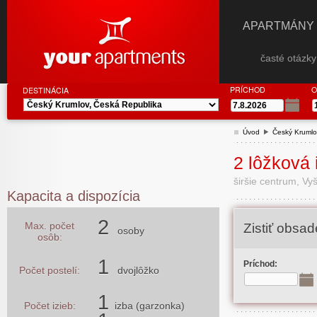
APARTMÁNY
časté otázk
PRÍCHOD
O
DESTINÁCIA
Úvod
Český Krumlo
2 lôžková
širšie centrum, Vy
Kapacita a dispozícia
2
Max. počet
Zistiť obsa
osoby
osôb:
1
Príchod:
Počet postelí:
dvojlôžko
1
Počet izieb:
izba (garzonka)