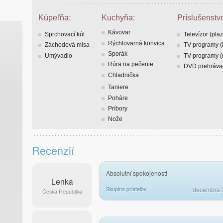
Kúpeľňa:
Kuchyňa:
Príslušenstv
Kávovar
Sprchovací kút
Televízor (pla
Rýchlovarná konvica
Záchodová misa
TV programy (
Sporák
Umývadlo
TV programy 
Rúra na pečenie
DVD prehráva
Chladnička
Taniere
Poháre
Príbory
Nože
Recenzií
Absolutní spokojenost!
Lenka
Skupina priateľov
decembra 
Česká Republika