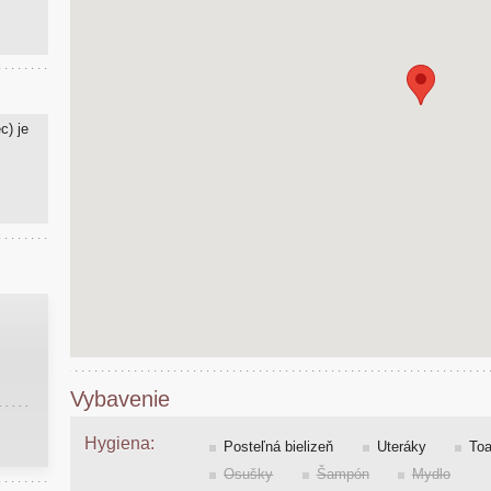
c) je
Vybavenie
Hygiena:
Posteľná bielizeň
Uteráky
Toa
Osušky
Šampón
Mydlo