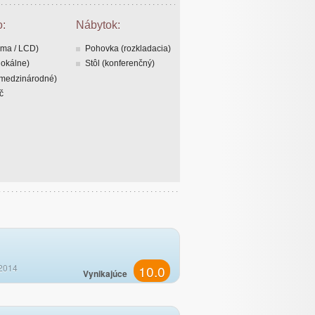
o:
Nábytok:
zma / LCD)
Pohovka (rozkladacia)
lokálne)
Stôl (konferenčný)
(medzinárodné)
č
2014
10.0
Vynikajúce