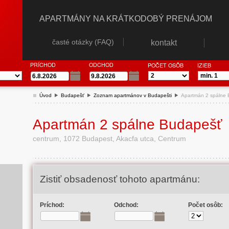
APARTMÁNY NA KRÁTKODOBÝ PRENÁJOM
časté otázky (FAQ)
kontakt
PRÍCHOD
ODCHOD
POČET OSÔB
IZIEB
Úvod
Budapešť
Zoznam apartmánov v Budapešti
Apartmán 2 spálne
Apartmán 2 spálne Budapešť
centrum, 1072 Budapest, Akacfa utca, Centrum
Zistiť obsadenosť tohoto apartmánu:
Príchod:
Odchod:
Počet osôb: