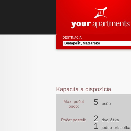
DESTINÁCIA
Kapacita a dispozícia
5
Max. počet
osôb
osôb:
2
Počet postelí:
dvojlôžka
1
jedno-prístieľka