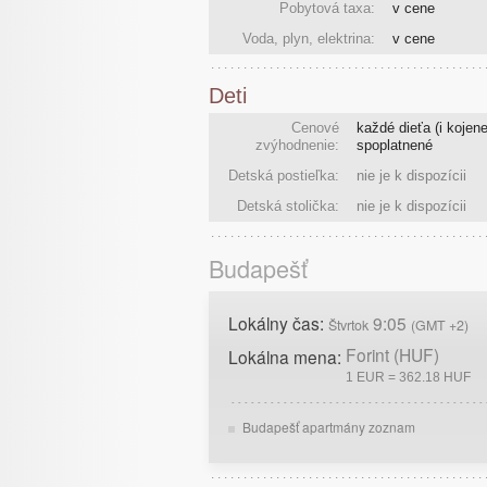
Pobytová taxa:
v cene
Voda, plyn, elektrina:
v cene
Deti
Cenové
každé dieťa (i kojene
zvýhodnenie:
spoplatnené
Detská postieľka:
nie je k dispozícii
Detská stolička:
nie je k dispozícii
Budapešť
Lokálny čas:
9:05
Štvrtok
(GMT +2)
Forint (HUF)
Lokálna mena:
1 EUR = 362.18 HUF
Budapešť apartmány zoznam