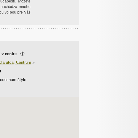
Budapešti. Môžete
sa nachádza mnoho
rou voľbou pre Váš
o v centre
ⓘ
fa utca, Centrum
»
r
ecesnom štýle