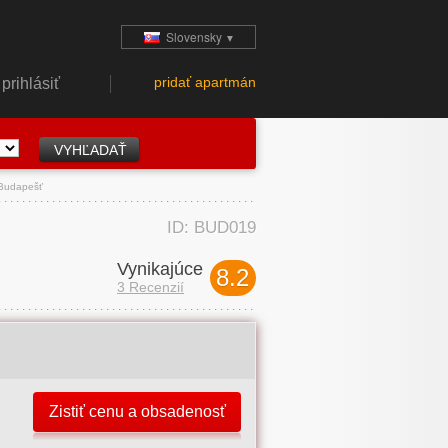
Slovensky
▼
pridať apartmán
prihlásiť
 Budapešť
ID: BUD019
Vynikajúce
8.2
3 Recenzií