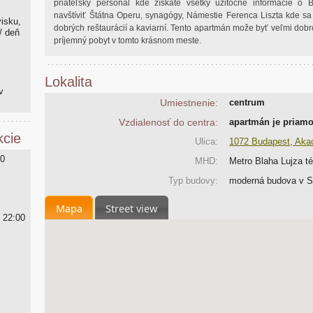
priateľský personál kde získate všetky užitočné informácie o 
navštíviť Štátna Operu, synagógy, Námestie Ferenca Liszta kde 
isku,
dobrých reštaurácií a kaviarní. Tento apartmán može byť veľmi dob
/ deň
príjemný pobyt v tomto krásnom meste.
Lokalita
v
Umiestnenie:
centrum
Vzdialenosť do centra:
apartmán je priam
kcie
Ulica:
1072 Budapest, Akac
00
MHD:
Metro Blaha Lujza té
Typ budovy:
moderná budova v S
Mapa
Street view
- 22:00