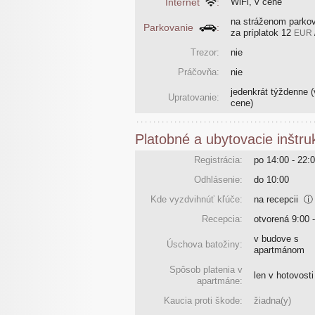
Internet
:
WiFi, v cene
na stráženom parkov
Parkovanie
:
za príplatok
12
EUR
Trezor:
nie
Práčovňa:
nie
jedenkrát týždenne
(
Upratovanie:
cene)
Platobné a ubytovacie inštru
Registrácia:
po 14:00 - 22:
Odhlásenie:
do 10:00
Kde vyzdvihnúť kľúče:
na recepcii
ⓘ
Recepcia:
otvorená 9:00 
v budove s
Úschova batožiny:
apartmánom
Spôsob platenia v
len v hotovosti
apartmáne:
Kaucia proti škode:
žiadna(y)