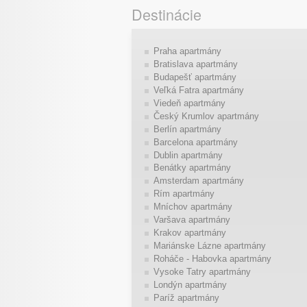
Destinácie
Praha apartmány
Bratislava apartmány
Budapešť apartmány
Veľká Fatra apartmány
Viedeň apartmány
Český Krumlov apartmány
Berlín apartmány
Barcelona apartmány
Dublin apartmány
Benátky apartmány
Amsterdam apartmány
Rím apartmány
Mníchov apartmány
Varšava apartmány
Krakov apartmány
Mariánske Lázne apartmány
Roháče - Habovka apartmány
Vysoke Tatry apartmány
Londýn apartmány
Paríž apartmány