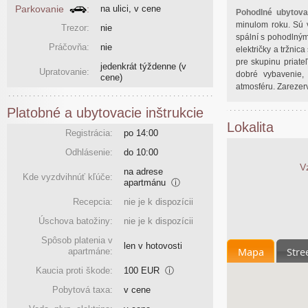
Parkovanie
:
na ulici, v cene
Pohodlné ubytova
minulom roku. Sú 
Trezor:
nie
spální s pohodlným
Práčovňa:
nie
električky a tržni
pre skupinu priateľ
jedenkrát týždenne
(v
Upratovanie:
dobré vybavenie, 
cene)
atmosféru. Zarezerv
Platobné a ubytovacie inštrukcie
Lokalita
Registrácia:
po 14:00
Odhlásenie:
do 10:00
V
na adrese
Kde vyzdvihnúť kľúče:
apartmánu
ⓘ
Recepcia:
nie je k dispozícii
Úschova batožiny:
nie je k dispozícii
Spôsob platenia v
len v hotovosti
Mapa
Stre
apartmáne:
Kaucia proti škode:
100 EUR
ⓘ
Pobytová taxa:
v cene