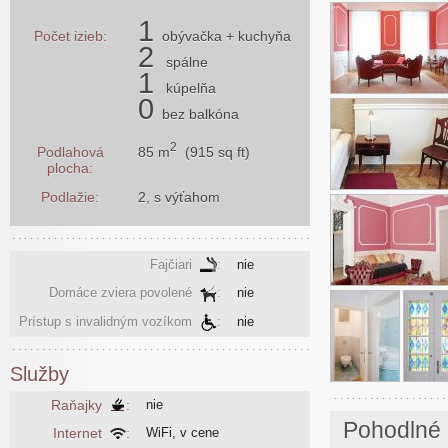
1
Počet izieb:
obývačka
+ kuchyňa
2
spálne
1
kúpelňa
0
bez balkóna
2
85 m
(915 sq ft)
Podlahová
plocha:
Podlažie:
2, s výťahom
Fajčiari
:
nie
Domáce zviera povolené
:
nie
Prístup s invalidným vozíkom
:
nie
Služby
Raňajky
:
nie
Pohodlné 
Internet
:
WiFi, v cene