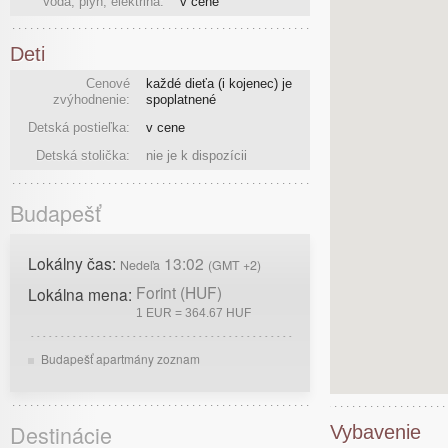
Voda, plyn, elektrina:
v cene
Deti
Cenové
každé dieťa (i kojenec) je
zvýhodnenie:
spoplatnené
Detská postieľka:
v cene
Detská stolička:
nie je k dispozícii
Budapešť
Lokálny čas:
13:02
Nedeľa
(GMT +2)
Forint (HUF)
Lokálna mena:
1 EUR = 364.67 HUF
Budapešť apartmány zoznam
Destinácie
Vybavenie