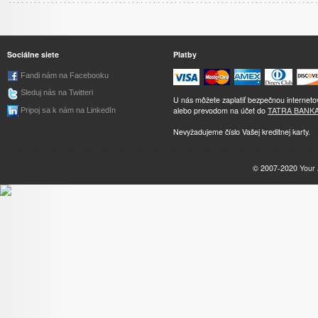
Sociálne siete
Platby
Fandi nám na Facebooku
Sleduj nás na Twitteri
U nás môžete zaplatiť bezpečnou internet
alebo prevodom na účet do
TATRA BANK
Pripoj sa k nám na LinkedIn
Nevyžadujeme číslo Vašej kreditnej karty.
© 2007-2020
Your