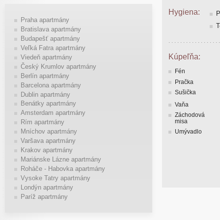
Hygiena:
P
Praha apartmány
T
Bratislava apartmány
Budapešť apartmány
Veľká Fatra apartmány
Kúpeľňa:
Viedeň apartmány
Český Krumlov apartmány
Fén
Berlín apartmány
Pračka
Barcelona apartmány
Sušička
Dublin apartmány
Benátky apartmány
Vaňa
Amsterdam apartmány
Záchodová
misa
Rím apartmány
Mníchov apartmány
Umývadlo
Varšava apartmány
Krakov apartmány
Mariánske Lázne apartmány
Roháče - Habovka apartmány
Vysoke Tatry apartmány
Londýn apartmány
Paríž apartmány