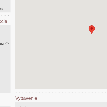
e)
kcie
mánu
ⓘ
Vybavenie