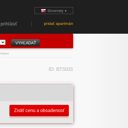
Slovensky
▼
pridať apartmán
prihlásiť
Chalupa
ID: BTS031