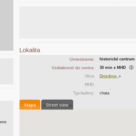
Lokalita
Umiestnenie:
historické centrum
Vzdialenosť do centra:
30 min s MHD
ⓘ
Ulica:
Drozdova,
»
MHD:
Typ budovy:
chata
Mapa
Street view
cene