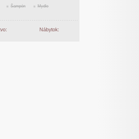
Šampón
Mydlo
tvo:
Nábytok: