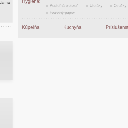
Hygiena:
zdarma
Posteľná bielizeň
Uteráky
Osušky
Toaletný papier
Kúpeľňa:
Kuchyňa:
Príslušens