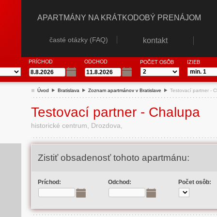
APARTMÁNY NA KRÁTKODOBÝ PRENÁJOM
časté otázky (FAQ)
kontakt
PRÍCHOD
ODCHOD
POČET OSÔB
IZIEB
Úvod
Bratislava
Zoznam apartmánov v Bratislave
Testovací partner - 
Testovací partner - Chalupa
historické centrum, Drozdova,
Zistiť obsadenosť tohoto apartmánu:
Príchod:
Odchod:
Počet osôb: