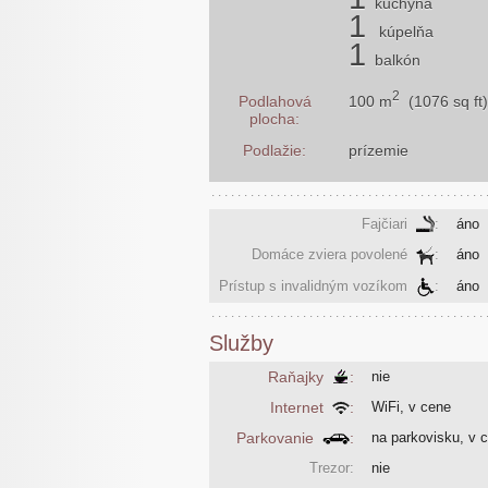
kuchyňa
1
kúpelňa
1
balkón
2
100 m
(1076 sq ft)
Podlahová
plocha:
Podlažie:
prízemie
Fajčiari
:
áno
Domáce zviera povolené
:
áno
Prístup s invalidným vozíkom
:
áno
Služby
Raňajky
:
nie
Internet
:
WiFi, v cene
Parkovanie
:
na parkovisku, v 
Trezor:
nie