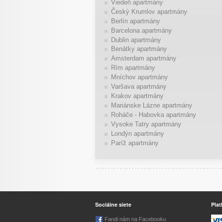
Viedeň apartmány
Český Krumlov apartmány
Berlín apartmány
Barcelona apartmány
Dublin apartmány
Benátky apartmány
Amsterdam apartmány
Rím apartmány
Mníchov apartmány
Varšava apartmány
Krakov apartmány
Mariánske Lázne apartmány
Roháče - Habovka apartmány
Vysoke Tatry apartmány
Londýn apartmány
Paríž apartmány
Sociálne siete
Plat
Fandi nám na Facebooku