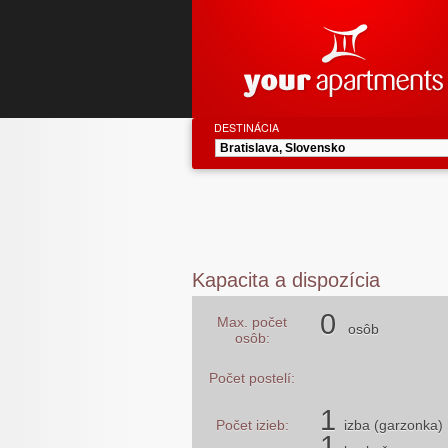
DESTINÁCIA
Kapacita a dispozícia
0
Max. počet
osôb
osôb:
Počet postelí:
1
Počet izieb:
izba (garzonka)
1