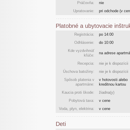
Práčovňa:
nie
Upratovanie:
pri odchode
(v cen
Platobné a ubytovacie inštru
Registrácia:
po 14:00
Odhlásenie:
do 10:00
Kde vyzdvihnúť
na adrese apart
kľúče:
Recepcia:
nie je k dispozícii
Úschova batožiny:
nie je k dispozícii
Spôsob platenia v
v hotovosti alebo
apartmáne:
kreditnou kartou
Kaucia proti škode:
žiadna(y)
Pobytová taxa:
v cene
Voda, plyn, elektrina:
v cene
Deti