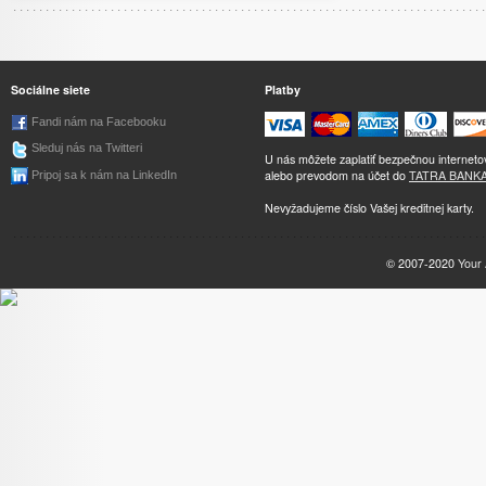
Sociálne siete
Platby
Fandi nám na Facebooku
Sleduj nás na Twitteri
U nás môžete zaplatiť bezpečnou internet
alebo prevodom na účet do
TATRA BANK
Pripoj sa k nám na LinkedIn
Nevyžadujeme číslo Vašej kreditnej karty.
© 2007-2020
Your