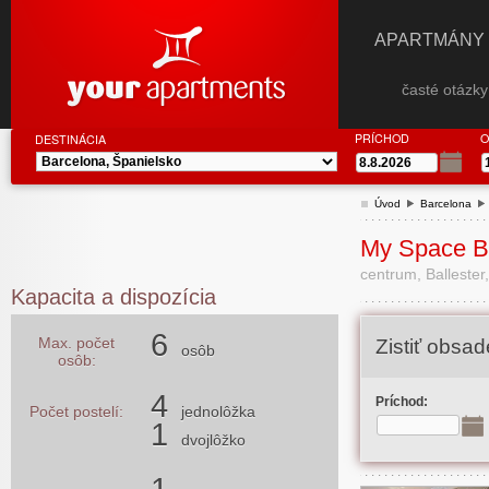
APARTMÁNY
časté otázk
PRÍCHOD
O
DESTINÁCIA
Úvod
Barcelona
My Space Ba
centrum, Ballester,
Kapacita a dispozícia
6
Max. počet
Zistiť obsa
osôb
osôb:
4
Príchod:
Počet postelí:
jednolôžka
1
dvojlôžko
1