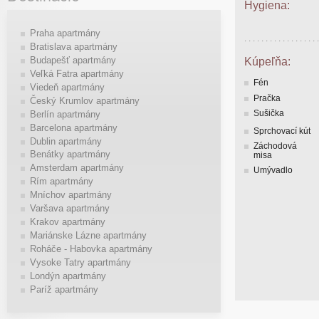
Hygiena:
Praha apartmány
Bratislava apartmány
Budapešť apartmány
Kúpeľňa:
Veľká Fatra apartmány
Fén
Viedeň apartmány
Pračka
Český Krumlov apartmány
Sušička
Berlín apartmány
Barcelona apartmány
Sprchovací kút
Dublin apartmány
Záchodová
Benátky apartmány
misa
Amsterdam apartmány
Umývadlo
Rím apartmány
Mníchov apartmány
Varšava apartmány
Krakov apartmány
Mariánske Lázne apartmány
Roháče - Habovka apartmány
Vysoke Tatry apartmány
Londýn apartmány
Paríž apartmány