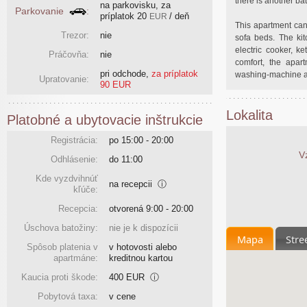
there is another ba
na parkovisku, za
Parkovanie
:
príplatok
20
/ deň
EUR
This apartment can
Trezor:
nie
sofa beds. The ki
electric cooker, ke
Práčovňa:
nie
comfort, the apart
pri odchode
,
za príplatok
washing-machine an
Upratovanie:
90 EUR
Lokalita
Platobné a ubytovacie inštrukcie
Registrácia:
po 15:00 - 20:00
V
Odhlásenie:
do 11:00
Kde vyzdvihnúť
na recepcii
ⓘ
kľúče:
Recepcia:
otvorená 9:00 - 20:00
Úschova batožiny:
nie je k dispozícii
Mapa
Stre
Spôsob platenia v
v hotovosti alebo
apartmáne:
kreditnou kartou
Kaucia proti škode:
400 EUR
ⓘ
Pobytová taxa:
v cene