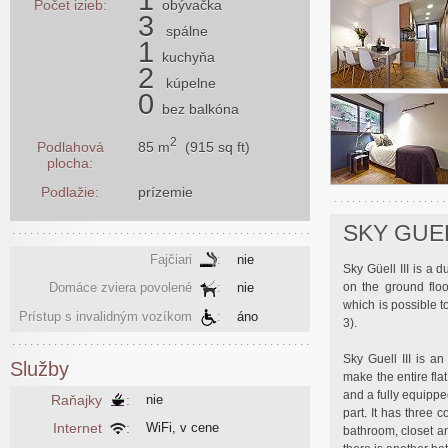
Počet izieb:
obývačka
3
spálne
1
kuchyňa
2
kúpelne
0
bez balkóna
2
85 m
(915 sq ft)
Podlahová
plocha:
Podlažie:
prízemie
SKY GUELL
Fajčiari
:
nie
Sky Güell III is a 
on the ground floo
Domáce zviera povolené
:
nie
which is possible t
Prístup s invalidným vozíkom
:
áno
3).
Sky Guell III is a
Služby
make the entire fl
and a fully equipped
Raňajky
:
nie
part. It has three 
Internet
:
WiFi, v cene
bathroom, closet a